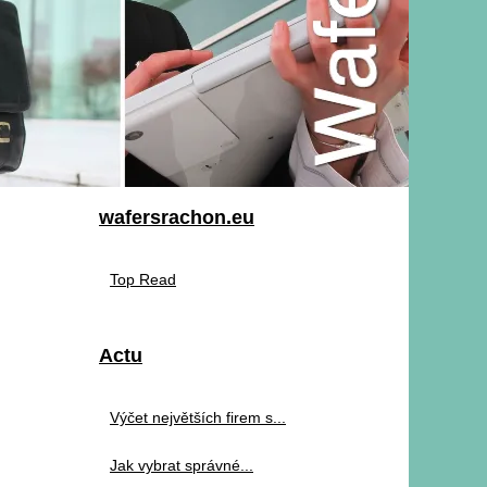
wafersrachon.eu
Top Read
Actu
Výčet největších firem s...
Jak vybrat správné...