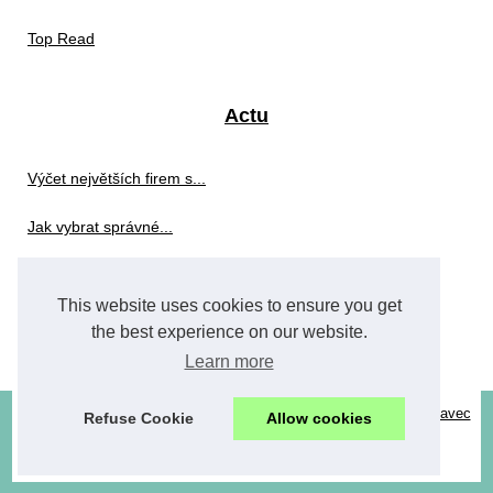
Top Read
Actu
Výčet největších firem s...
Jak vybrat správné...
Stavebnictví
This website uses cookies to ensure you get
the best experience on our website.
Proč je Exapro.cz ideální...
Learn more
© 2026
Wafersrachon.eu
-
Top Read
-
Cookies Policy
-
Site réalisé avec
Refuse Cookie
Allow cookies
SPIP
-
Espace Privé
innovation
|
semiconductors