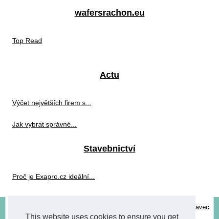
wafersrachon.eu
Top Read
Actu
Výčet největších firem s...
Jak vybrat správné...
Stavebnictví
Proč je Exapro.cz ideální...
© 2026
Wafersrachon.eu
-
Top Read
-
Cookies Policy
-
Site réalisé avec
This website uses cookies to ensure you get
SPIP
-
Espace Privé