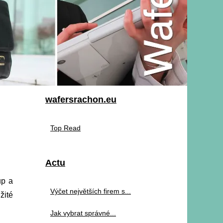
wafersrachon.eu
Top Read
Actu
up a
Výčet největších firem s...
žité
Jak vybrat správné...