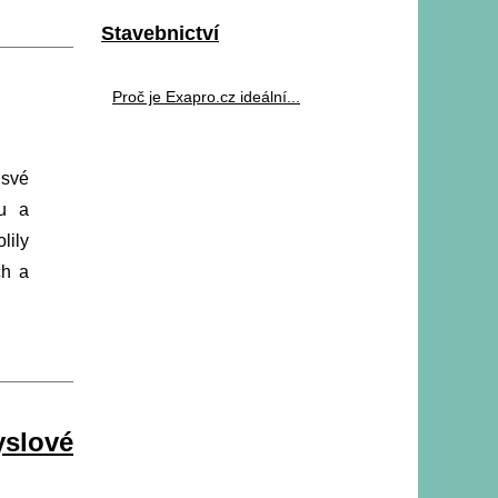
Stavebnictví
Proč je Exapro.cz ideální...
 své
ou a
lily
ch a
yslové